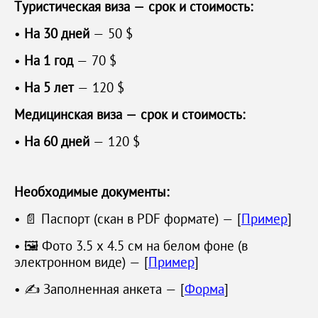
Туристическая виза — срок и стоимость:
•
На 30 дней
— 50 $
•
На 1 год
— 70 $
•
На 5 лет
— 120 $
Медицинская виза — срок и стоимость:
•
На 60 дней
— 120 $
Необходимые документы:
• 📄 Паспорт (скан в PDF формате) — [
Пример
]
• 🖼 Фото 3.5 х 4.5 см на белом фоне (в
электронном виде) — [
Пример
]
• ✍️ Заполненная анкета — [
Форма
]